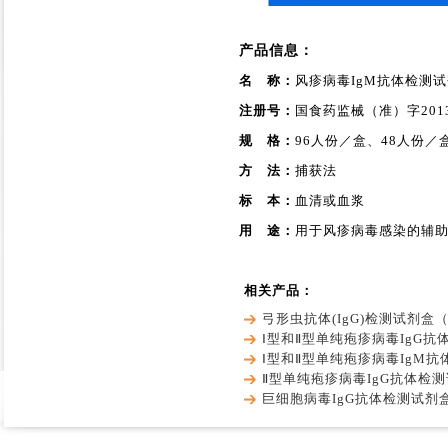
产品信息：
名 称：
风疹病毒IgM抗体检测
注册号：
国食药监械（准）字2013
规 格：
96人份／盒、48人份／
方 法：
捕获法
标 本：
血清或血浆
用 途：
用于风疹病毒感染的辅
相关产品：
弓形虫抗体(IgG)检测试剂盒
Ⅰ型和Ⅱ型单纯疱疹病毒IgG抗
Ⅰ型和Ⅱ型单纯疱疹病毒IgM
Ⅱ型单纯疱疹病毒IgG抗体检
巨细胞病毒IgG抗体检测试剂